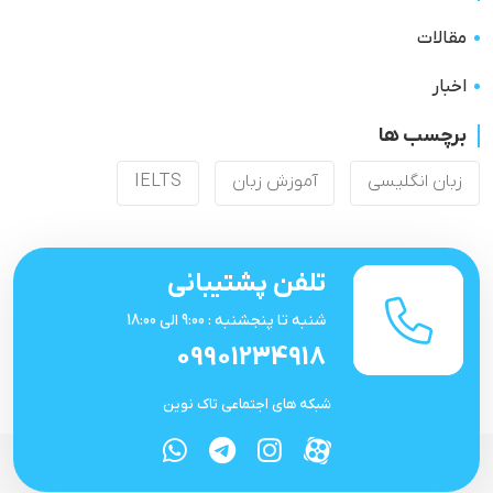
مقالات
اخبار
برچسب ها
زبان انگلیسی
آموزش زبان
IELTS
تلفن پشتیبانی
شنبه تا پنجشنبه : 9:00 الی 18:00
09901234918
شبکه های اجتماعی تاک نوین