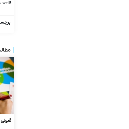
 well!
برچسب
مطالب
قبولی آیلتس