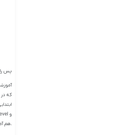
پس را
آموزشگ
ابتدای
و
evel
.
هم آم