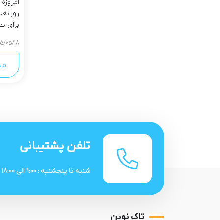
امروزه
روزانه،
برای ت..
05/05/18
مش
تلفن پشتیبانی
شنبه تا پنجشنبه : 9:00 الی 18:00
تاک نوین