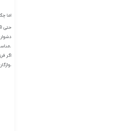
اما چگ
حتی اگ
دشواری
.
مناسب
اگر فر
.
واژگا