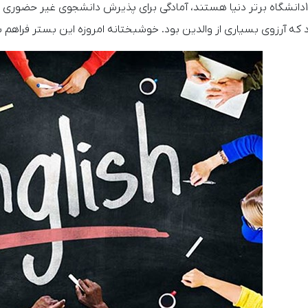
میان10دانشگاه برتر دنیا هستند، آمادگی برای پذیرش دانشجوی غیر حضوری ا
د که آرزوی بسیاری از والدین بود. خوشبختانه امروزه این بستر فراهم