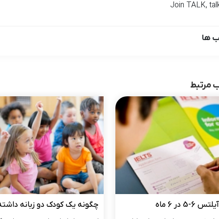
Join TALK, talk
 ها
 مرتبط
 6-5 در 6 ماه