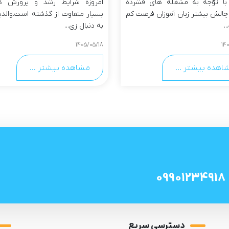
 با توّجه به مشغله های فشرده
امروزه شرایط رشد و پرورش ک
 چالش بیشتر زبان آموزان فرصت کم
بسیار متفاوت از گذشته است.والدی
.
به دنبال زی...
1405/05/18
14
اهده بیشتر ...
مشاهده بیشتر ...
09901234918
دسترسی سریع