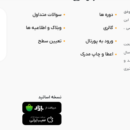
جربه ی موفق
دوره ها
سوالات متداول
این
گالری
وبلاگ و اطلاعیه ها
ی ،
ورود به پورتال
تعیین سطح
م کودکان 3 تا 6 سال تحت
ان در سال
اعطا و چاپ مدرک
شد و
یری
نسخه اساتید