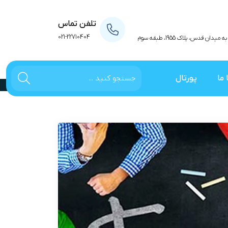
تلفن تماس
021-22710404
 قدس، پلاک 1955، طبقه سوم
 ما
پورتال