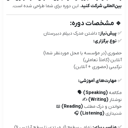
بین‌المللی شرکت کنید
، این دوره برای شما طراحی شده است.
🔹 مشخصات دوره:
✅
پیش‌نیاز:
داشتن مدرک دیپلم دبیرستان
✅
نوع برگزاری:
حضوری (در مؤسسه یا محل موردنظر شما)
آنلاین (کاملاً تعاملی)
ترکیبی (حضوری + آنلاین)
✅
مهارت‌های آموزشی:
مکالمه
(Speaking) 🗣️
نوشتار
(Writing) ✍️
خواندن و درک مطلب
(Reading) 📖
شنیداری
(Listening) 🎧
✅
مناسب برای:
تمامی سطوح (از مبتدی تا سطح آیلتس 6)