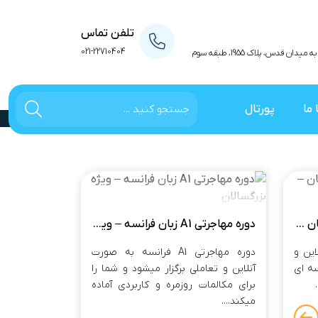
تلفن تماس
021-22710404
 قدس، پلاک 1955، طبقه سوم
 ما
پورتال
دوره ترمیک زبان انگلیسی کودکان – حضوری و آنلاین
دوره مهاجرتی A1 زبان فرانسه – ویژه بزرگسالان
این و
دوره مهاجرتی A1 فرانسه به صورت
 دوره های 8 جلسه ای
آنلاین و تعاملی برگزار میشود و شما را
برای مکالمات روزمره و کاربردی آماده
میکند....