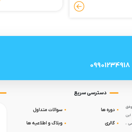
09901234918
دسترسی سریع
جربه ی موفق
دوره ها
سوالات متداول
این
گالری
وبلاگ و اطلاعیه ها
ی ،