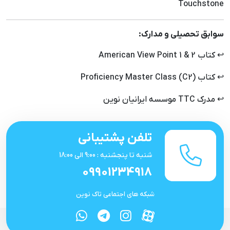
Touchstone
سوابق تحصیلی و مدارک:
↩ کتاب American View Point 1 & 2
↩ کتاب Proficiency Master Class (C2)
↩ مدرک TTC موسسه ایرانیان نوین
تلفن پشتیبانی
شنبه تا پنجشنبه : 9:00 الی 18:00
09901234918
شبکه های اجتماعی تاک نوین