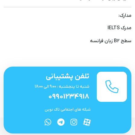
مدارک:
مدرک IELTS
سطح B2 زبان فرانسه
تلفن پشتیبانی
شنبه تا پنجشنبه : 9:00 الی 18:00
09901234918
شبکه های اجتماعی تاک نوین